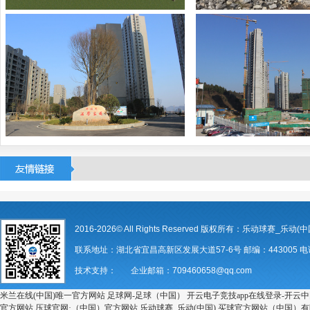
2016-2026© All Rights Reserved 版权所有：乐动球赛_乐动(中
联系地址：湖北省宜昌高新区发展大道57-6号 邮编：443005 电话：07
技术支持： 企业邮箱：709460658@qq.com
米兰在线(中国)唯一官方网站
足球网-足球（中国）
开云电子竞技app在线登录-开云
官方网站
压球官网·（中国）官方网站
乐动球赛_乐动(中国)
买球官方网站（中国）有