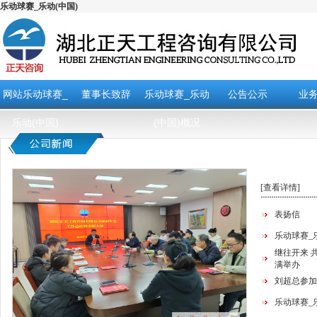
乐动球赛_乐动(中国)
网站乐动球赛_
董事长致辞
乐动球赛_乐动
公告公示
业
乐动(中国)
(中国)概况
[查看详情]
表扬信
乐动球赛_
继往开来 
满举办
刘超总参
乐动球赛_