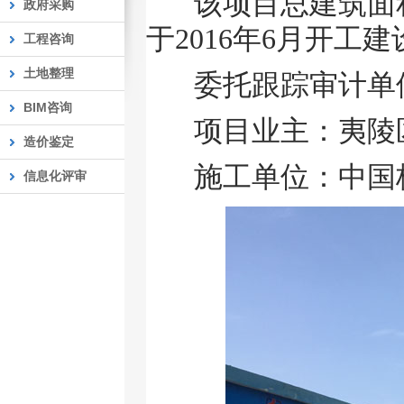
该项目总建筑面积8
政府采购
于2016年6月开工
工程咨询
土地整理
委托跟踪审计单
BIM咨询
项目业主：夷陵
造价鉴定
施工单位：中国核
信息化评审