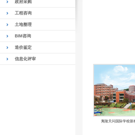
政府采购
工程咨询
土地整理
BIM咨询
造价鉴定
信息化评审
夷陵天问国际学校新