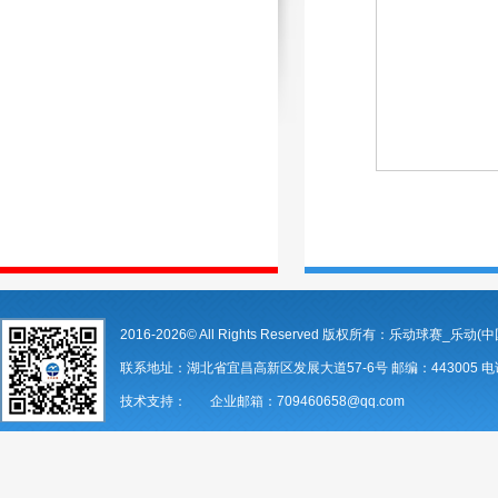
2016-2026© All Rights Reserved 版权所有：乐动球赛_乐动(中
联系地址：湖北省宜昌高新区发展大道57-6号 邮编：443005 电话：07
技术支持： 企业邮箱：709460658@qq.com