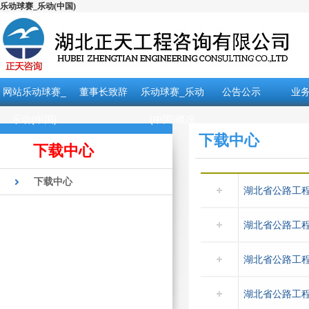
乐动球赛_乐动(中国)
网站乐动球赛_
董事长致辞
乐动球赛_乐动
公告公示
业
乐动(中国)
(中国)概况
下载中心
下载中心
下载中心
湖北省公路工程
湖北省公路工程
湖北省公路工程
湖北省公路工程