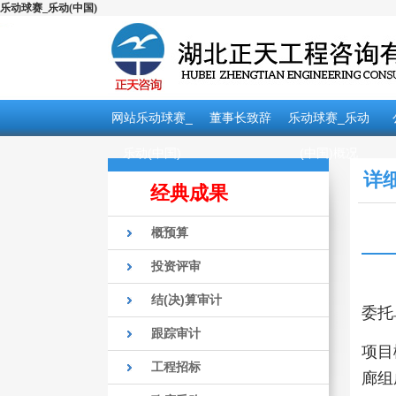
乐动球赛_乐动(中国)
网站乐动球赛_
董事长致辞
乐动球赛_乐动
乐动(中国)
(中国)概况
详
经典成果
概预算
投资评审
结(决)算审计
委托
跟踪审计
项目
工程招标
廊组