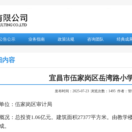
公告公示
业务指南
政策法规
咨询团队
经典成
细内容
宜昌市伍家岗区岳湾路小学
发布时间：2025-07-23 浏览次数：1495 作者
单位：
伍家岗区审计局
概况：
总投资1.06亿元。建筑面积27377平方米。由
成。