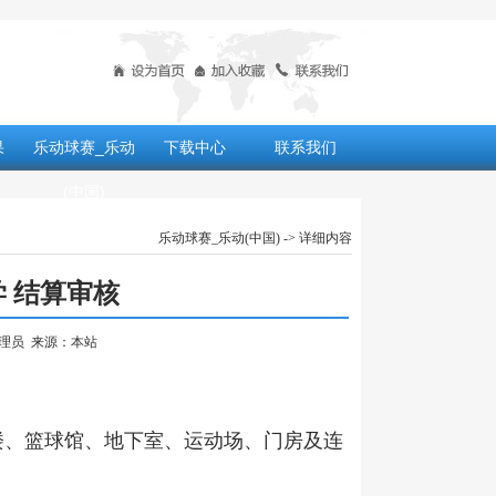
果
乐动球赛_乐动
下载中心
联系我们
(中国)
乐动球赛_乐动(中国)
-> 详细内容
 结算审核
：管理员 来源：本站
教学楼、篮球馆、地下室、运动场、门房及连