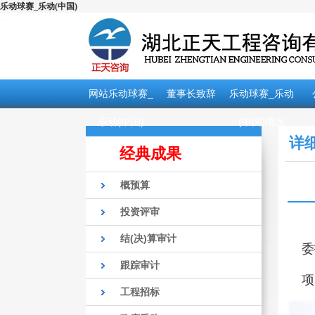
乐动球赛_乐动(中国)
网站乐动球赛_
董事长致辞
乐动球赛_乐动
乐动(中国)
(中国)概况
详
经典成果
概预算
投资评审
结(决)算审计
委
跟踪审计
项
工程招标