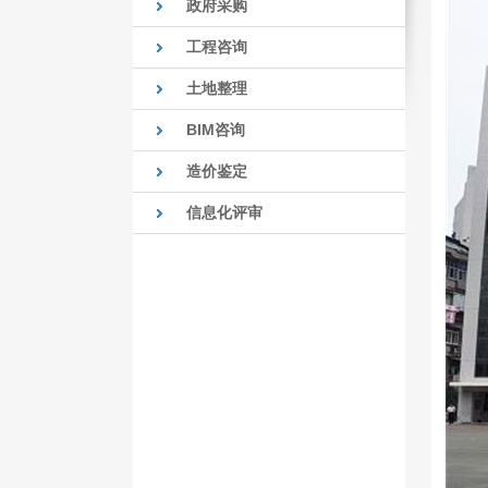
政府采购
工程咨询
土地整理
BIM咨询
造价鉴定
信息化评审