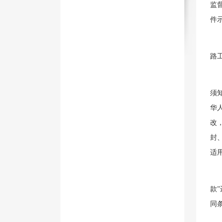
监
件
路
须
华
改
封
适
款
同