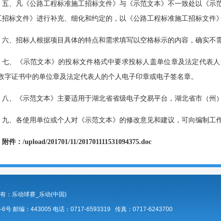
五、凡《公路工程标准施工招标文件》与《示范文本》不一致处以《示
工招标文件》进行补充、细化和约定的，以《公路工程标准施工招标文件
六、招标人根据项目具体的特点和需求填写以空格标示的内容，确实不
七、《示范文本》的投标文件格式中要求投标人盖单位章及法定代表人
数字证书中的单位章及法定代表人的个人电子印章或电子签名章。
八、《示范文本》主要适用于湖北省省级电子交易平台，湖北省市（州
九、各使用单位或个人对《示范文本》的修改意见和建议，可向编制工
附件：
/upload/201701/11/201701111531094375.doc
d 版权所有：乐动球赛_乐动(中国)
编：443005 电话：0717-6593319 传真：0717-6243700