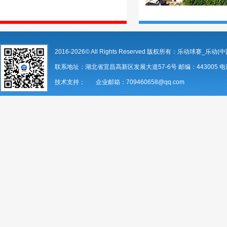
2016-2026© All Rights Reserved 版权所有：乐动球赛_乐动(中
联系地址：湖北省宜昌高新区发展大道57-6号 邮编：443005 电话：07
技术支持： 企业邮箱：709460658@qq.com