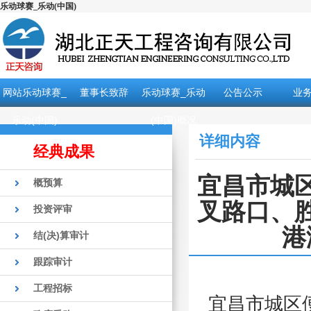
乐动球赛_乐动(中国)
网站乐动球赛_
董事长致辞
乐动球赛_乐动
公告公示
业
乐动(中国)
(中国)概况
详细内容
经典成果
宜昌市城
概预算
叉路口、
投资评审
港
结(决)算审计
跟踪审计
工程招标
宜昌市城区