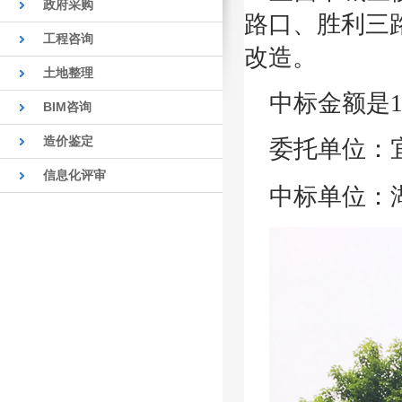
政府采购
路口、胜利三
工程咨询
改造。
土地整理
中标金额是
BIM咨询
造价鉴定
委托单位：
信息化评审
中标单位：湖