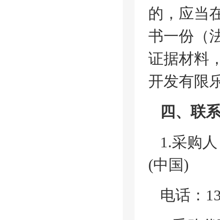
的，应当
书一份
（
证据材料
开发有限乐
四、联系
1.采购人
(中国)
电话：
1