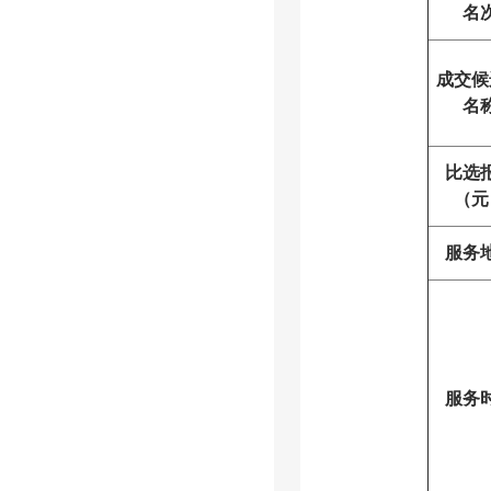
名
成交候
名
比选
（元
服务
服务