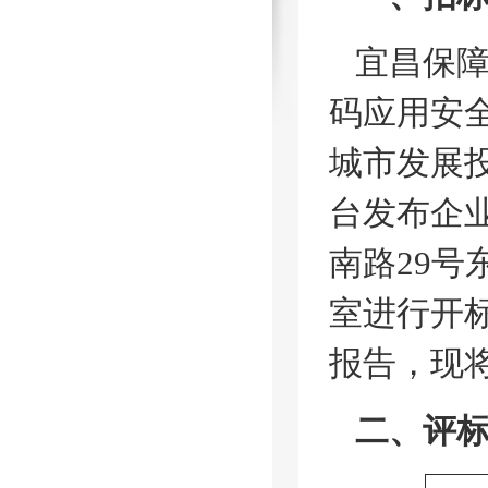
宜昌保障
码应用安
城市发展投
台
发布企
南路
29
室进行开
报告，现
二、评标