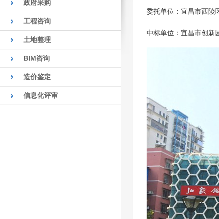
政府采购
委托单位：宜昌市西陵
工程咨询
中标单位：宜昌市创新园
土地整理
BIM咨询
造价鉴定
信息化评审