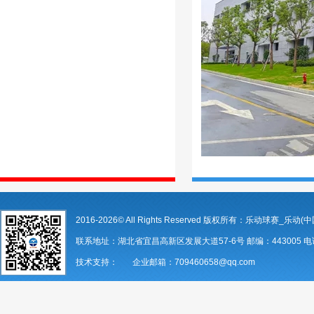
2016-2026© All Rights Reserved 版权所有：乐动球赛_乐动(中
联系地址：湖北省宜昌高新区发展大道57-6号 邮编：443005 电话：07
技术支持： 企业邮箱：709460658@qq.com