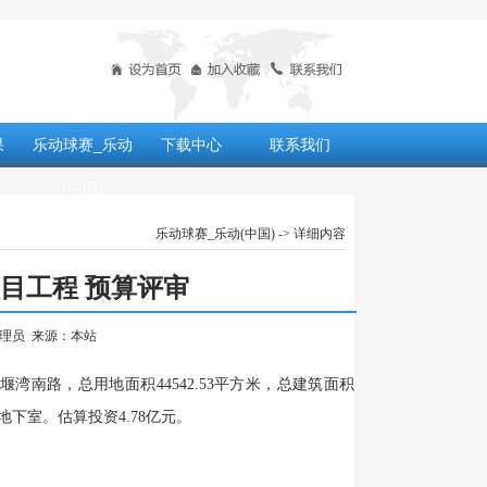
果
乐动球赛_乐动
下载中心
联系我们
(中国)
乐动球赛_乐动(中国)
-> 详细内容
目工程 预算评审
：管理员 来源：本站
堰湾南路，总用地面积
44542.53平方米，总建筑面积
地下室。估算投资4.78亿元。